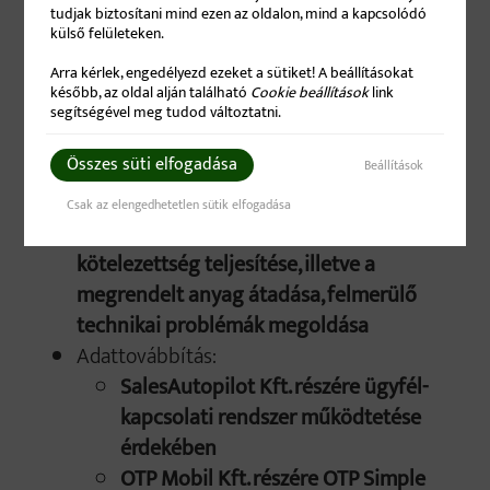
tudjak biztosítani mind ezen az oldalon, mind a kapcsolódó
külső felületeken.
Az adatkezelés jogalapja:
érintetti
Arra kérlek, engedélyezd ezeket a sütiket! A beállításokat
hozzájárulás; a vásárlást követően:
később, az oldal alján található
Cookie beállítások
link
törvényi kötelezettség teljesítése
segítségével meg tudod változtatni.
A kezelt adatok köre:
név, e-mail-cím,
Összes süti elfogadása
Beállítások
telefonszám, lakcím (számlázási cím),
szállítási cím
Csak az elengedhetetlen sütik elfogadása
Az adatkezelés célja:
szerződéses
kötelezettség teljesítése, illetve a
megrendelt anyag átadása, felmerülő
technikai problémák megoldása
Adattovábbítás:
SalesAutopilot Kft. részére ügyfél-
kapcsolati rendszer működtetése
érdekében
OTP Mobil Kft. részére OTP Simple