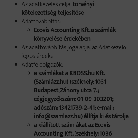
Az adatkezelés célja:
törvényi
kötelezettség teljesítése
Adattovábbítás:
Ecovis Accounting Kft. a számlák
könyvelése érdekében
Az adattovábbítás jogalapja: az Adatkezelő
jogos érdeke
Adatfeldolgozók:
a számlákat a KBOSS.hu Kft.
(Számlázz.hu) (székhely: 1031
Budapest, Záhony utca 7.;
cégjegyzékszám: 01-09-303201;
adószám: 13421739‑2‑41; e-mail:
info@szamlazz.hu) állítja ki és tárolja
a kiállított számlákat az Ecovis
Accounting Kft. (székhely: 1036