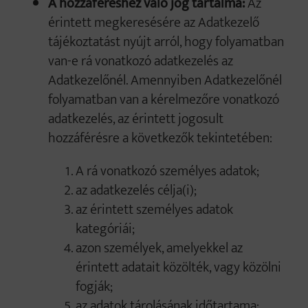
A hozzáféréshez való jog tartalma:
Az
érintett megkeresésére az Adatkezelő
tájékoztatást nyújt arról, hogy folyamatban
van-e rá vonatkozó adatkezelés az
Adatkezelőnél. Amennyiben Adatkezelőnél
folyamatban van a kérelmezőre vonatkozó
adatkezelés, az érintett jogosult
hozzáférésre a következők tekintetében:
A rá vonatkozó személyes adatok;
az adatkezelés célja(i);
az érintett személyes adatok
kategóriái;
azon személyek, amelyekkel az
érintett adatait közölték, vagy közölni
fogják;
az adatok tárolásának időtartama;