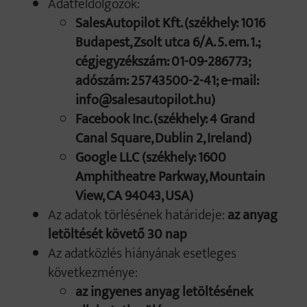
Adatfeldolgozók:
SalesAutopilot Kft. (székhely: 1016
Budapest, Zsolt utca 6/A. 5. em. 1.;
cégjegyzékszám: 01-09-286773;
adószám: 25743500-2-41; e-mail:
info@salesautopilot.hu)
Facebook Inc. (székhely: 4 Grand
Canal Square, Dublin 2, Ireland)
Google LLC (székhely: 1600
Amphitheatre Parkway, Mountain
View, CA 94043, USA)
Az adatok törlésének határideje:
az anyag
letöltését követő 30 nap
Az adatközlés hiányának esetleges
következménye:
az ingyenes anyag letöltésének