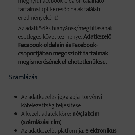
megnyit Facebook-oldalon található
tartalmat (pl. keresőoldalak találati
eredményeként).
Az adatközlés hiányának/megtiltásának
esetleges következménye:
Adatkezelő
Facebook-oldalain és Facebook-
csoportjában megosztott tartalmak
megismerésének ellehetetlenülése.
Számlázás
Az adatkezelés jogalapja: törvényi
kötelezettség teljesítése
A kezelt adatok köre:
név, lakcím
(számlázási cím)
Az adatkezelés platformja:
elektronikus