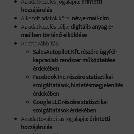
Az adatkezelés jogalapja:
érintetti
hozzájárulás
A kezelt adatok köre:
név, e-mail-cím
Az adatkezelés célja:
digitális anyag e-
mailben történő elküldése
Adattovábbítás:
SalesAutopilot Kft. részére ügyfél-
kapcsolati rendszer működtetése
érdekében
Facebook Inc. részére statisztikai
szolgáltatások, hirdetésmegjelenítés
érdekében
Google LLC részére statisztikai
szolgáltatások érdekében
Az adattovábbítás jogalapja:
érintetti
hozzájárulás