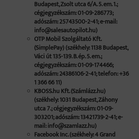
Budapest, Zsolt utca 6/A. 5. em. 1.;
cégjegyzékszám: 01-09-286773;
adószám: 25743500-2-41; e-mail:
info@salesautopilot.hu)
OTP Mobil Szolgáltató Kft.
(SimplePay) (székhely: 1138 Budapest,
Váci út 135-139. B. ép. 5. em.;
cégjegyzékszám: 01-09-174466;
adószám: 24386106-2-41; telefon: +36
1 366 66 11)
KBOSS.hu Kft. (Számlázz.hu)
(székhely: 1031 Budapest, Záhony
utca 7.; cégjegyzékszám: 01-09-
303201; adószám: 13421739-2-41; e-
mail: info@szamlazz.hu)
Facebook Inc. (székhely: 4 Grand