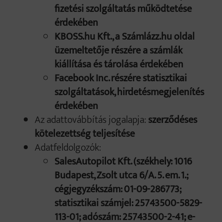
fizetési szolgáltatás működtetése
érdekében
KBOSS.hu Kft., a Számlázz.hu oldal
üzemeltetője részére a számlák
kiállítása és tárolása érdekében
Facebook Inc. részére statisztikai
szolgáltatások, hirdetésmegjelenítés
érdekében
Az adattovábbítás jogalapja:
szerződéses
kötelezettség teljesítése
Adatfeldolgozók:
SalesAutopilot Kft. (székhely: 1016
Budapest, Zsolt utca 6/A. 5. em. 1.;
cégjegyzékszám: 01-09-286773;
statisztikai számjel: 25743500-5829-
113-01; adószám: 25743500-2-41; e-