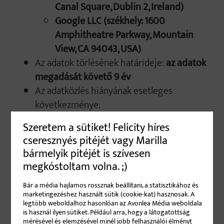
Canal Square, Dublin 2, Ireland)
Google LLC (székhely: 1600
Amphitheatre Parkway, Mountain
View, CA 94043, USA)
Az adatok törlésének határideje:
az adatok
megadását követő 9 év
Az adatközlés hiányának esetleges
következménye:
a megrendelt anyag átvételéig: a
Szeretem a sütiket! Felicity híres
megrendelés teljesítésének
cseresznyés pitéjét vagy Marilla
ellehetetlenülése
bármelyik pitéjét is szívesen
a teljesítést követően az adatok
megkóstoltam volna. ;)
törvényi kötelezettség okán nem
Bár a média hajlamos rossznak beállítani, a statisztikához és
törölhetőek a megjelölt időpontig
marketingezéshez használt sütik (cookie-kat) hasznosak. A
legtöbb weboldalhoz hasonlóan az Avonlea Média weboldala
Rendezvény megrendelése
is használ ilyen sütiket. Például arra, hogy a látogatottság
mérésével és elemzésével minél jobb felhasználói élményt