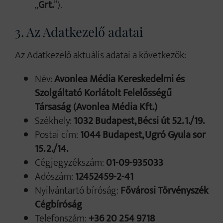
„
Grt.
”).
3. Az Adatkezelő adatai
Az Adatkezelő aktuális adatai a következők:
Név:
Avonlea Média Kereskedelmi és
Szolgáltató Korlátolt Felelősségű
Társaság (Avonlea Média Kft.)
Székhely:
1032 Budapest, Bécsi út 52. 1./19.
Postai cím:
1044 Budapest, Ugró Gyula sor
15. 2./14.
Cégjegyzékszám:
01-09-935033
Adószám:
12452459-2-41
Nyilvántartó bíróság:
Fővárosi Törvényszék
Cégbíróság
Telefonszám:
+36 20 254 9718