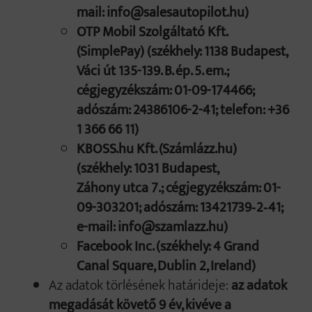
mail: info@salesautopilot.hu)
OTP Mobil Szolgáltató Kft.
(SimplePay) (székhely: 1138 Budapest,
Váci út 135-139. B. ép. 5. em.;
cégjegyzékszám: 01-09-174466;
adószám: 24386106-2-41; telefon: +36
1 366 66 11)
KBOSS.hu Kft. (Számlázz.hu)
(székhely: 1031 Budapest,
Záhony utca 7.; cégjegyzékszám: 01-
09-303201; adószám: 13421739‑2‑41;
e-mail: info@szamlazz.hu)
Facebook Inc. (székhely: 4 Grand
Canal Square, Dublin 2, Ireland)
Az adatok törlésének határideje:
az adatok
megadását követő 9 év, kivéve a