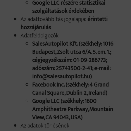
Google LLC részére statisztikai
szolgáltatások érdekében
Az adattovábbítás jogalapja:
érintetti
hozzájárulás
Adatfeldolgozók:
SalesAutopilot Kft. (székhely: 1016
Budapest, Zsolt utca 6/A. 5. em. 1.;
cégjegyzékszám: 01-09-286773;
adószám: 25743500-2-41; e-mail:
info@salesautopilot.hu)
Facebook Inc. (székhely: 4 Grand
Canal Square, Dublin 2, Ireland)
Google LLC (székhely: 1600
Amphitheatre Parkway, Mountain
View, CA 94043, USA)
Az adatok törlésének