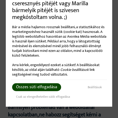
Hívj a
+36 20 254 9718
-as telefonszámon
cseresznyés pitéjét vagy Marilla
(hétközben 9-17h között)!
bármelyik pitéjét is szívesen
Vedd fel velem a kapcsolatot a
Kapcsolat
megkóstoltam volna. ;)
oldal
segítségével!
Bár a média hajlamos rossznak beállítani, a statisztikához és
Írj e-mailt
informacio kukac
marketingezéshez használt sütik (cookie-kat) hasznosak. A
legtöbb weboldalhoz hasonlóan az Avonlea Média weboldala
avonleamedia.com
címre!
is használ ilyen sütiket. Például arra, hogy a látogatottság
Lépj velem kapcsolatba
Facebook
mérésével és elemzésével minél jobb felhasználói élményt
tudjak biztosítani mind ezen az oldalon, mind a kapcsolódó
oldalamon
keresztül!
külső felületeken.
Készséggel állok rendelkezésedre telefonon
Arra kérlek, engedélyezd ezeket a sütiket! A beállításokat
később, az oldal alján található
Cookie beállítások
link
vagy írásban. Írásbeli megkeresésére akár
segítségével meg tudod változtatni.
hétvégén és munkaszüneti napon is választ
kaphatsz, telefonos megkereséseidet hétközben
Összes süti elfogadása
Beállítások
tudom fogadni.
Csak az elengedhetetlen sütik elfogadása
Bármilyen problémád van a weboldallal
kapcsolatban, ne habozz segítséget kérni a