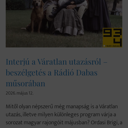
Interjú a Váratlan utazásról –
beszélgetés a Rádió Dabas
műsorában
2026. május 12.
Mitől olyan népszerű még manapság is a Váratlan
utazás, illetve milyen különleges program várja a
sorozat magyar rajongóit májusban? Ordasi Brigi, a