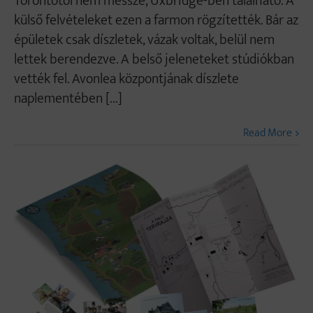
Torontótól nem messze, Uxbridge-ben található. A
külső felvételeket ezen a farmon rögzítették. Bár az
épületek csak díszletek, vázak voltak, belül nem
lettek berendezve. A belső jeleneteket stúdiókban
vették fel. Avonlea központjának díszlete
naplementében [...]
Read More