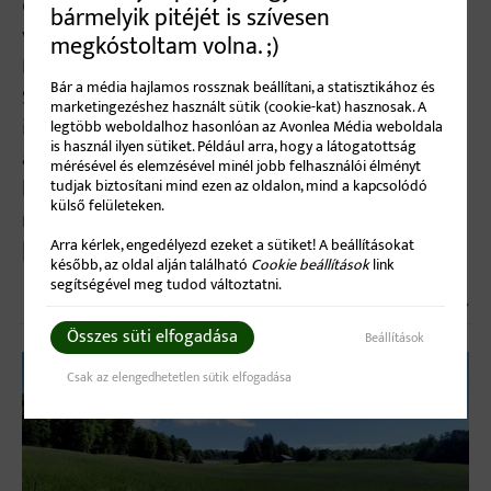
élőben. Sikerült lebeszélnem egy interjút Mickey-
bármelyik pitéjét is szívesen
vel és ezt az interjút élőben közvetítettem
megkóstoltam volna. ;)
Facebookon egy Facebook Live adás keretén belül.
Bár a média hajlamos rossznak beállítani, a statisztikához és
Segítségemre volt egy tolmács is, Lili, így az
marketingezéshez használt sütik (cookie-kat) hasznosak. A
interjút akkor is tudod követni, ha nem beszélsz
legtöbb weboldalhoz hasonlóan az Avonlea Média weboldala
is használ ilyen sütiket. Például arra, hogy a látogatottság
angolul. Michael Mahonen a Váratlan utazás egyik
mérésével és elemzésével minél jobb felhasználói élményt
legnépszerűbb színésze. Karakterét, Gus Pike-ot
tudjak biztosítani mind ezen az oldalon, mind a kapcsolódó
külső felületeken.
milliók zárták a szívükbe. Mickey mindig is nagyon
[...]
Arra kérlek, engedélyezd ezeket a sütiket! A beállításokat
később, az oldal alján található
Cookie beállítások
link
segítségével meg tudod változtatni.
Read More
Összes süti elfogadása
Beállítások
Csak az elengedhetetlen sütik elfogadása