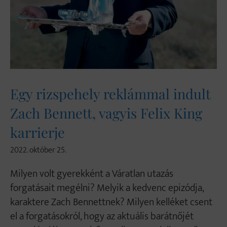
Egy rizspehely reklámmal indult
Zach Bennett, vagyis Felix King
karrierje
2022. október 25.
Milyen volt gyerekként a Váratlan utazás
forgatásait megélni? Melyik a kedvenc epizódja,
karaktere Zach Bennettnek? Milyen kelléket csent
el a forgatásokról, hogy az aktuális barátnőjét