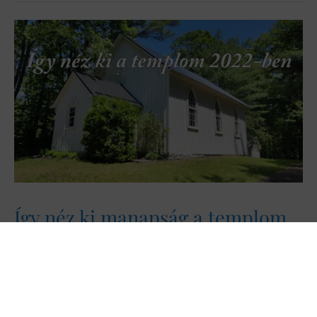
Így néz ki manapság a templom,
amit a Váratlan utazásban
láthattál [+videó]
2022. augusztus 14.