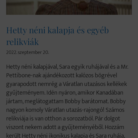
Hetty néni kalapja és egyéb
relikviák
2022. szeptember 20.
Hetty néni kalapjával, Sara egyik ruhájával és a Mr.
Pettibone-nak ajándékozott kalózos bögrével
gyarapodott nemrég a Váratlan utazásos kellékek
gyűjteményem. Idén nyáron, amikor Kanadában
jártam, meglátogattam Bobby barátomat. Bobby
nagyon komoly Váratlan utazás-rajongó! Számos
relikviája is van otthon a sorozatból. Pár dolgot
viszont nekem adott a gyűjteményéből. Hozzám
került Hetty néni ikonikus kalapja és Sara ruhája,