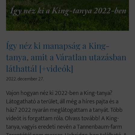
Így néz ki manapság a King-
tanya, amit a Váratlan utazásban
láthattál [+videók]
2022. december 27.
Vajon hogyan néz ki 2022-ben a King-tanya?
Látogatható a terület, áll még a híres pajta és a
ház? 2022 nyarán meglátogattam a tanyát. Több
videót is forgattam róla. Olvass tovább! A King-
tanya, vagyis eredeti nevén a Tannenbaum-farm