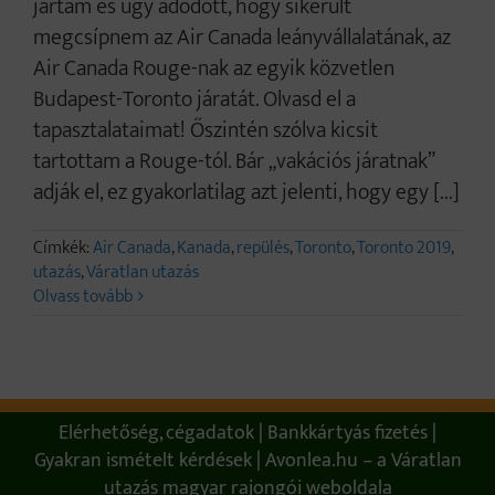
jártam és úgy adódott, hogy sikerült
megcsípnem az Air Canada leányvállalatának, az
Air Canada Rouge-nak az egyik közvetlen
Budapest-Toronto járatát. Olvasd el a
tapasztalataimat! Őszintén szólva kicsit
tartottam a Rouge-tól. Bár „vakációs járatnak”
adják el, ez gyakorlatilag azt jelenti, hogy egy [...]
Címkék:
Air Canada
,
Kanada
,
repülés
,
Toronto
,
Toronto 2019
,
utazás
,
Váratlan utazás
Olvass tovább
Elérhetőség, cégadatok
Bankkártyás fizetés
Gyakran ismételt kérdések
Avonlea.hu – a Váratlan
utazás magyar rajongói weboldala