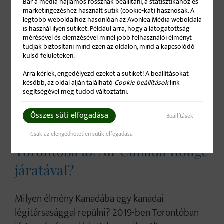
Bár a média hajlamos rossznak beállítani, a statisztikához és
marketingezéshez használt sütik (cookie-kat) hasznosak. A
legtöbb weboldalhoz hasonlóan az Avonlea Média weboldala
is használ ilyen sütiket. Például arra, hogy a látogatottság
mérésével és elemzésével minél jobb felhasználói élményt
tudjak biztosítani mind ezen az oldalon, mind a kapcsolódó
külső felületeken.
Arra kérlek, engedélyezd ezeket a sütiket! A beállításokat
később, az oldal alján található
Cookie beállítások
link
segítségével meg tudod változtatni.
Összes süti elfogadása
Beállítások
Hogyan juthatsz el gyorsan
Csak az elengedhetetlen sütik elfogadása
Torontóba az Air Canada Rouge
járatával?
Milyen élmény Kanadába egy kanadai
légitársasággal repülni? 2019-ben Torontóban