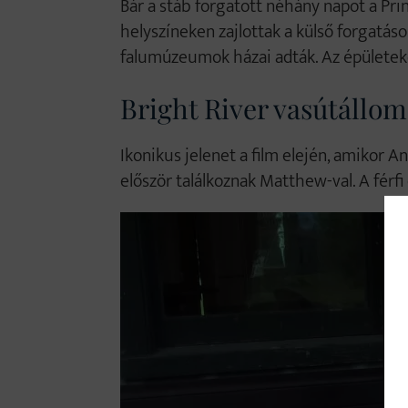
Bár a stáb forgatott néhány napot a Pri
helyszíneken zajlottak a külső forgatás
falumúzeumok házai adták. Az épületeken
Bright River vasútállom
Ikonikus jelenet a film elején, amikor 
először találkoznak Matthew-val. A férf