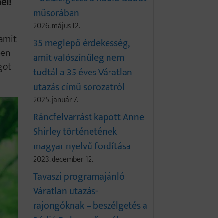
ei!
műsorában
2026. május 12.
 amit
35 meglepő érdekesség,
sen
amit valószínűleg nem
got
tudtál a 35 éves Váratlan
utazás című sorozatról
2025. január 7.
Ráncfelvarrást kapott Anne
Shirley történetének
magyar nyelvű fordítása
2023. december 12.
Tavaszi programajánló
Váratlan utazás-
rajongóknak – beszélgetés a