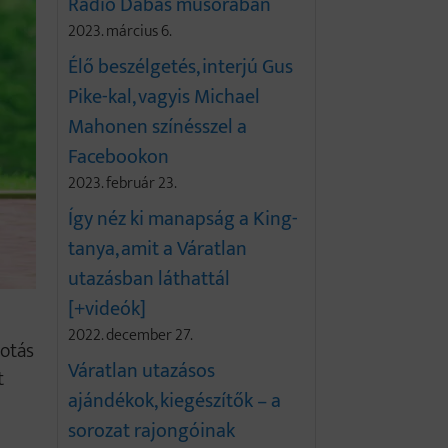
Rádió Dabas műsorában
2023. március 6.
Élő beszélgetés, interjú Gus
Pike-kal, vagyis Michael
Mahonen színésszel a
Facebookon
2023. február 23.
Így néz ki manapság a King-
tanya, amit a Váratlan
utazásban láthattál
[+videók]
2022. december 27.
kotás
Váratlan utazásos
t
ajándékok, kiegészítők – a
sorozat rajongóinak