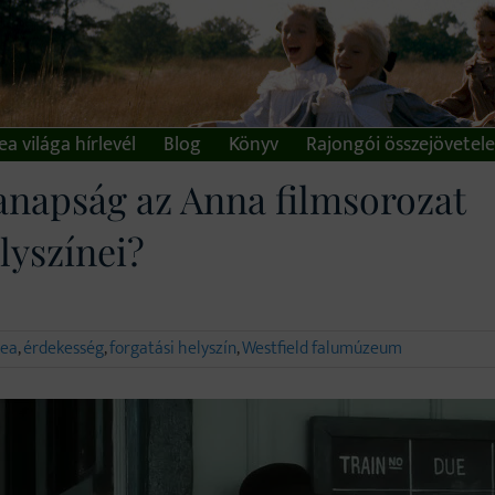
a világa hírlevél
Blog
Könyv
Rajongói összejövetel
napság az Anna filmsorozat
lyszínei?
lea
,
érdekesség
,
forgatási helyszín
,
Westfield falumúzeum