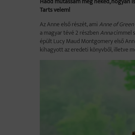
Hadd mutassam meg neked, hogyan is n
Tarts velem!
Az Anne első részét, ami
Anne of Green 
a magyar tévé 2 részben
Anna
címmel s
épült Lucy Maud Montgomery első Anne-
kihagyott az eredeti könyvből, illetve m