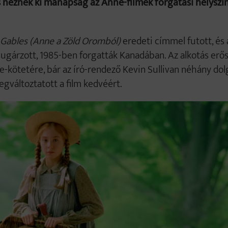
éznek ki manapság az Anne-filmek forgatási helyszín
Gables (Anne a Zöld Oromból)
eredeti címmel futott, és
ugárzott, 1985-ben forgatták Kanadában. Az alkotás erő
kötetére, bár az író-rendező Kevin Sullivan néhány dol
egváltoztatott a film kedvéért.