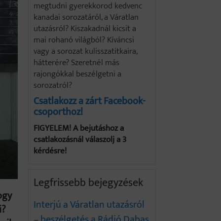
megtudni gyerekkorod kedvenc
kanadai sorozatáról, a Váratlan
utazásról? Kiszakadnál kicsit a
mai rohanó világból? Kíváncsi
vagy a sorozat kulisszatitkaira,
hátterére? Szeretnél más
rajongókkal beszélgetni a
sorozatról?
Csatlakozz a zárt Facebook-
csoporthoz!
FIGYELEM! A bejutáshoz a
csatlakozásnál válaszolj a 3
kérdésre!
Legfrissebb bejegyzések
ogy
Interjú a Váratlan utazásról
i?
– beszélgetés a Rádió Dabas