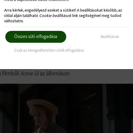
Arra kérlek, engedélyezd ezeket a sütiket! A beállításokat később, az
oldal alján található
Cookie beállítások
link segítségével meg tudod
változtatni.
Összes süti elfogadása
Beállítások
Csak az elengedhetetlen sütik elfogadása
a filmből: Anne ül az állomáson