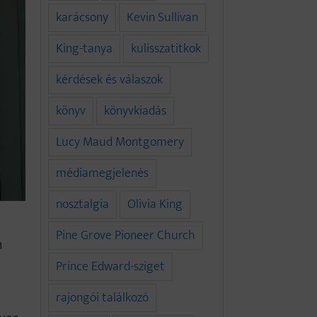
karácsony
Kevin Sullivan
King-tanya
kulisszatitkok
kérdések és válaszok
könyv
könyvkiadás
Lucy Maud Montgomery
médiamegjelenés
nosztalgia
Olivia King
Pine Grove Pioneer Church
n
Prince Edward-sziget
rajongói találkozó