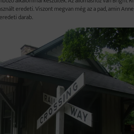
önböző alkalommal készültek. Az állomáshoz van Bright R
asznált eredeti. Viszont megvan még az a pad, amin Anne
 eredeti darab.