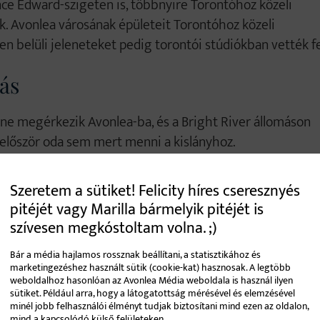
nce Edward-szigeten is, többnyire Torontóhoz közeli
ok. Avonlea városának épületeit Torontóhoz közeli
 belüli jeleneteket pedig torontói stúdiókban vették fe
ás
Anne megérkezik Avonlea-ba, és a Bright River állomáson
i először oda sem mert menni a kislányhoz.
Szeretem a sütiket! Felicity híres cseresznyés
pitéjét vagy Marilla bármelyik pitéjét is
szívesen megkóstoltam volna. ;)
Bár a média hajlamos rossznak beállítani, a statisztikához és
marketingezéshez használt sütik (cookie-kat) hasznosak. A legtöbb
weboldalhoz hasonlóan az Avonlea Média weboldala is használ ilyen
sütiket. Például arra, hogy a látogatottság mérésével és elemzésével
minél jobb felhasználói élményt tudjak biztosítani mind ezen az oldalon,
mind a kapcsolódó külső felületeken.