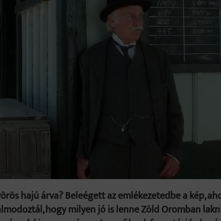
vörös hajú árva? Beleégett az emlékezetedbe a kép, ah
lmodoztál, hogy milyen jó is lenne Zöld Oromban lakn