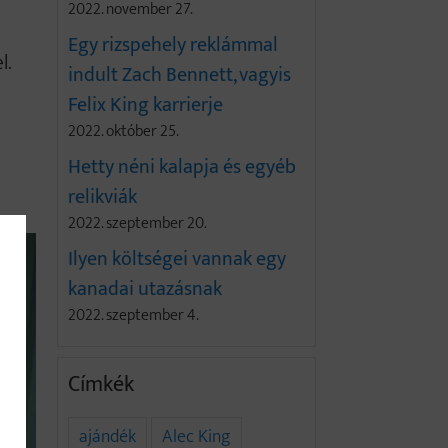
2022. november 27.
Egy rizspehely reklámmal
l.
indult Zach Bennett, vagyis
Felix King karrierje
2022. október 25.
Hetty néni kalapja és egyéb
relikviák
2022. szeptember 20.
Ilyen költségei vannak egy
kanadai utazásnak
2022. szeptember 4.
Címkék
ajándék
Alec King