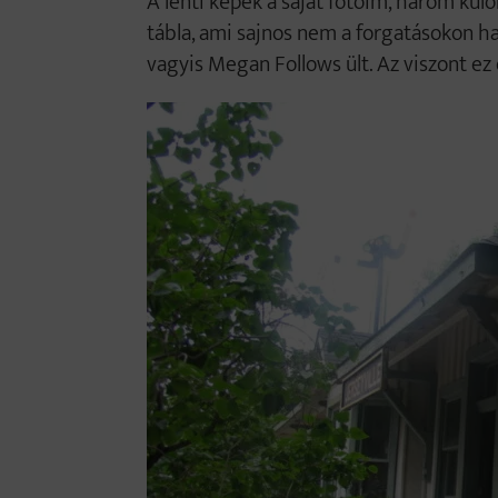
A lenti képek a saját fotóim, három kül
tábla, ami sajnos nem a forgatásokon h
vagyis Megan Follows ült. Az viszont ez