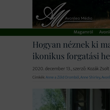
Kihagyás
Magamról
Avonle
Hogyan néznek ki ma
ikonikus forgatási he
2020. december 13., szerző: Kozák Zsolt
Címkék:
Anne a Zöld Oromból
,
Anne Shirley
,
Avon