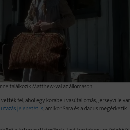
 Anne találkozik Matthew-val az állomáson
ették fel, ahol egy korabeli vasútállomás, Jerseyville va
 utazás jelenetét is
, amikor Sara és a dadus megérkezik
.