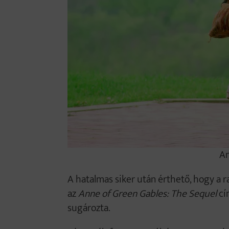
An
A hatalmas siker után érthető, hogy a ra
az
Anne of Green Gables: The Sequel
cí
sugározta.