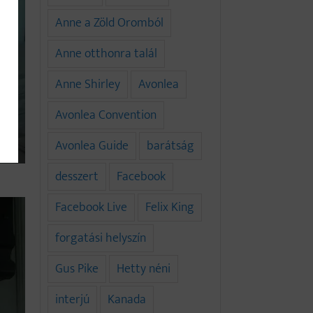
Anne a Zöld Oromból
Anne otthonra talál
Anne Shirley
Avonlea
Avonlea Convention
Avonlea Guide
barátság
desszert
Facebook
Facebook Live
Felix King
forgatási helyszín
Gus Pike
Hetty néni
interjú
Kanada